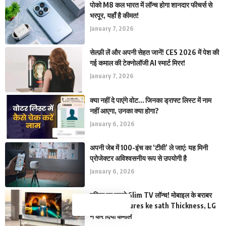
पोको M8 कल भारत में लॉन्च होगा शानदार फीचर्स से
भरपूर, यहाँ है कीमत!
January 7, 2026
सेल्फ़ी लें और अपनी सेहत जानें! CES 2026 में पेश की
गई कमाल की टेक्नोलॉजी AI स्मार्ट मिरर!
January 7, 2026
क्या नहीं दे पाएंगे वोट… जिनका ड्राफ्ट लिस्ट में नाम
नहीं आएगा, उनका क्या होगा?
January 6, 2026
अपनी जेब में 100-इंच का ‘टीवी’ ले जाएं: यह मिनी
प्रोजेक्टर अविश्वसनीय रूप से उपयोगी है
January 6, 2026
दुनिया का सबसे Slim TV लॉन्च! मोबाइल के बराबर
जबरदस्त Features ke sath Thickness, LG
ने कर दिया कमाल