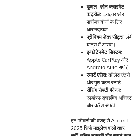
डुअल
–
ज़ोन
क्लाइमेट
कंट्रोल
:
ड्राइवर और
पासेंजर दोनों के लिए
आरामदायक।
प्रीमियम
लेदर
सीट्स
:
लंबी
यात्रा में आराम।
इन्फोटेनमेंट
सिस्टम
:
Apple CarPlay और
Android Auto सपोर्ट।
स्मार्ट
एसेस
:
कीलेस एंट्री
और पुश बटन स्टार्ट।
सेंसिंग
सेफ्टी
पैकेज
:
एडवांस्ड ड्राइविंग असिस्ट
और क्रैश सेफ्टी।
इन फीचर्स की वजह से Accord
2025
सिर्फ
माइलेज
वाली
कार
नहीं
,
बल्कि
लक्ज़री
और
स्मार्ट
कार