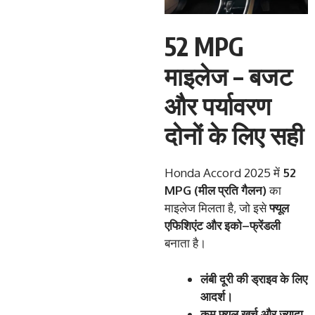
52 MPG
माइलेज – बजट
और पर्यावरण
दोनों के लिए सही
Honda Accord 2025 में
52
MPG (
मील
प्रति
गैलन
)
का
माइलेज मिलता है, जो इसे
फ्यूल
एफिशिएंट
और
इको
–
फ्रेंडली
बनाता है।
लंबी
दूरी
की
ड्राइव
के
लिए
आदर्श।
कम
फ्यूल
खर्च
और
ज्यादा